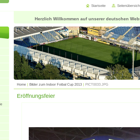
Startseite
Seitenübersich
Herzlich Willkommen auf unserer deutschen Web
Home
|
Bilder zum Indoor Fotbal Cup 2013
|
PICT0033.JPG
Eröffnungsfeier
de