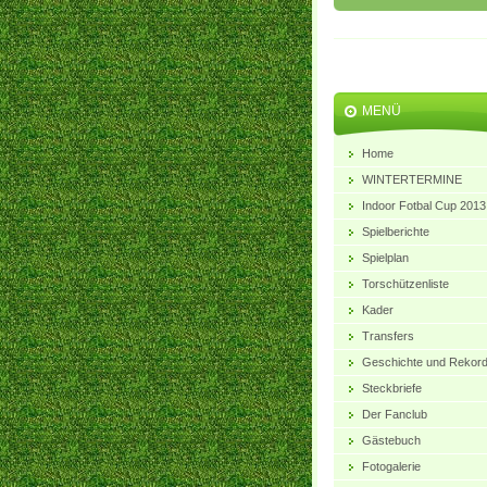
MENÜ
Home
WINTERTERMINE
Indoor Fotbal Cup 2013
Spielberichte
Spielplan
Torschützenliste
Kader
Transfers
Geschichte und Rekor
Steckbriefe
Der Fanclub
Gästebuch
Fotogalerie