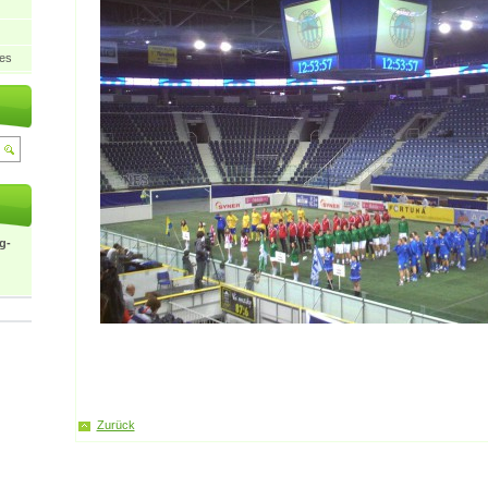
ies
g-
Zurück