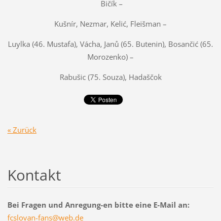
Bičík –
Kušnír, Nezmar, Kelić, Fleišman –
Luylka (46. Mustafa), Vácha, Janů (65. Butenin), Bosančić (65.
Morozenko) –
Rabušic (75. Souza), Hadaščok
« Zurück
Kontakt
Bei Fragen und Anregung-en bitte eine E-Mail an:
fcslovan
-fans@we
b.de