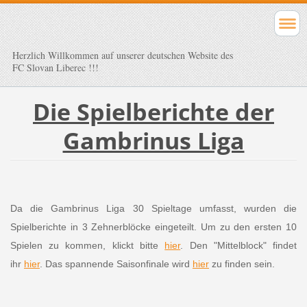
Herzlich Willkommen auf unserer deutschen Website des
FC Slovan Liberec !!!
Die Spielberichte der
Gambrinus Liga
Da die Gambrinus Liga 30 Spieltage umfasst, wurden die
Spielberichte in 3 Zehnerblöcke eingeteilt. Um zu den ersten 10
Spielen zu kommen, klickt bitte
hier
. Den "Mittelblock" findet
ihr
hier
. Das spannende Saisonfinale wird
hier
zu finden sein.